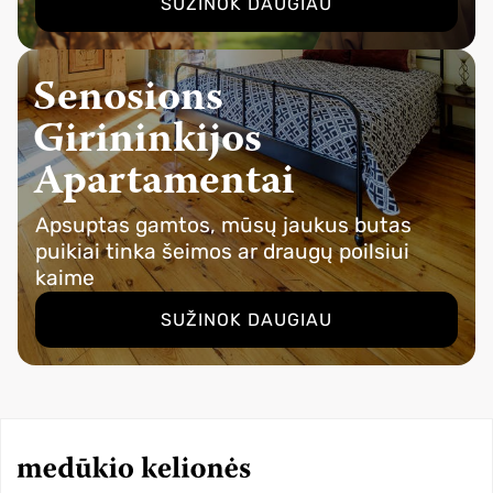
SUŽINOK DAUGIAU
Senosions
Girininkijos
Apartamentai
Apsuptas gamtos, mūsų jaukus butas
puikiai tinka šeimos ar draugų poilsiui
kaime
SUŽINOK DAUGIAU