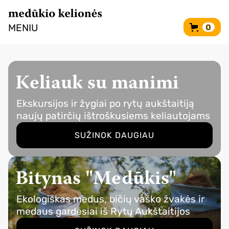
MENIU
0
Keliauk su manimi
Ekskursijos ir žygiai po rytų aukštaitiją
naujų patirčių ištroškusiems keliautojams
SUŽINOK DAUGIAU
Bitynas "Medūkis"
Ekologiškas medus, bičių vaško žvakės ir
medaus gardėsiai iš Rytų Aukštaitijos