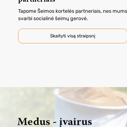
partneriais
Tapome Šeimos kortelės partneriais, nes mum
svarbi socialinė šeimų gerovė.
Skaityti visą straipsnį
Medus - įvairus