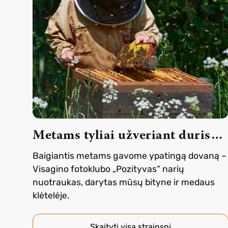
Metams tyliai užveriant duris…
Baigiantis metams gavome ypatingą dovaną –
Visagino fotoklubo „Pozityvas“ narių
nuotraukas, darytas mūsų bityne ir medaus
klėtelėje.
Skaityti visą straipsnį