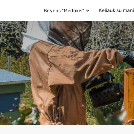
Keliauk su man
Bitynas "Medūkis"