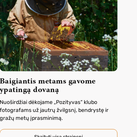
Baigiantis metams gavome
ypatingą dovaną
Nuoširdžiai dėkojame „Pozityvas“ klubo
fotografams už jautrų žvilgsnį, bendrystę ir
gražų metų įprasminimą.
Skaityti visą straipsnį