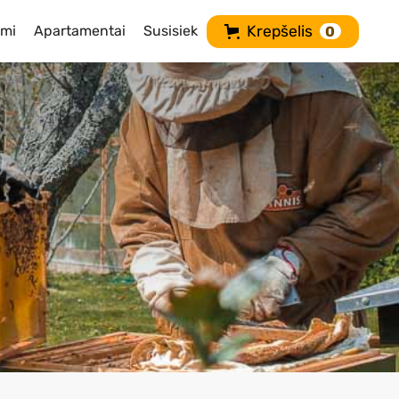
imi
Apartamentai
Susisiek
Krepšelis
0