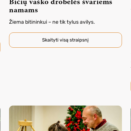
Bičių vaško drobelės švariems
namams
Žiema bitininkui – ne tik tylus avilys.
Skaityti visą straipsnį