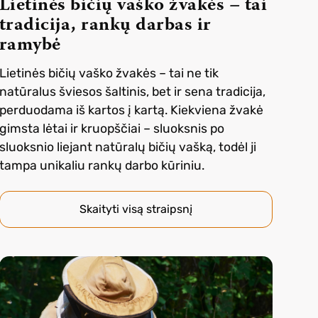
Lietinės bičių vaško žvakės – tai
tradicija, rankų darbas ir
ramybė
Lietinės bičių vaško žvakės – tai ne tik
natūralus šviesos šaltinis, bet ir sena tradicija,
perduodama iš kartos į kartą. Kiekviena žvakė
gimsta lėtai ir kruopščiai – sluoksnis po
sluoksnio liejant natūralų bičių vašką, todėl ji
tampa unikaliu rankų darbo kūriniu.
Skaityti visą straipsnį