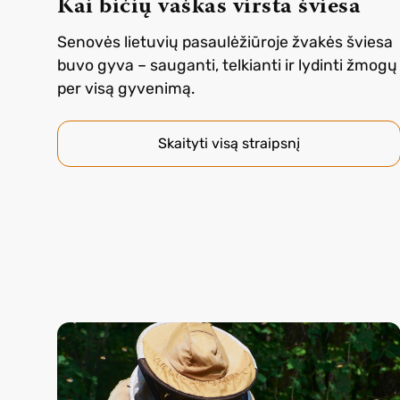
Kai bičių vaškas virsta šviesa
Senovės lietuvių pasaulėžiūroje žvakės šviesa
buvo gyva – sauganti, telkianti ir lydinti žmogų
per visą gyvenimą.
Skaityti visą straipsnį