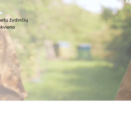
metu žydinčių
ekvieno