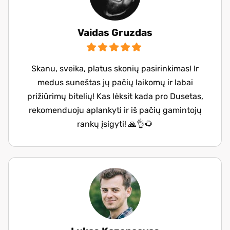
Vaidas Gruzdas
Skanu, sveika, platus skonių pasirinkimas! Ir
medus suneštas jų pačių laikomų ir labai
prižiūrimų bitelių! Kas lėksit kada pro Dusetas,
rekomenduoju aplankyti ir iš pačių gamintojų
rankų įsigyti! 🙏👌🌻