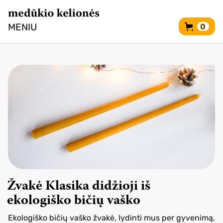
MENIU
0
Žvakė Klasika didžioji iš
ekologiško bičių vaško
Ekologiško bičių vaško žvakė, lydinti mus per gyvenimą,