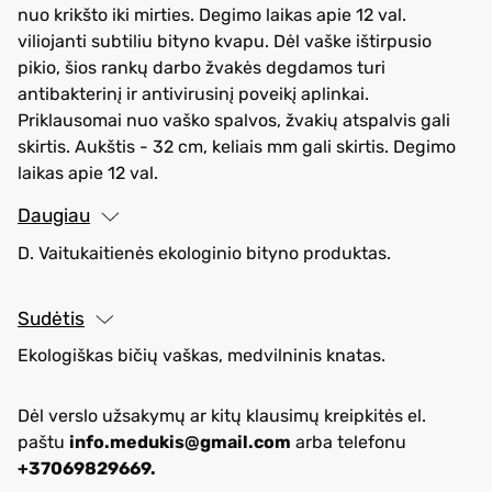
nuo krikšto iki mirties. Degimo laikas apie 12 val.
viliojanti subtiliu bityno kvapu. Dėl vaške ištirpusio
pikio, šios rankų darbo žvakės degdamos turi
antibakterinį ir antivirusinį poveikį aplinkai.
Priklausomai nuo vaško spalvos, žvakių atspalvis gali
skirtis. Aukštis - 32 cm, keliais mm gali skirtis. Degimo
laikas apie 12 val.
Daugiau
D. Vaitukaitienės ekologinio bityno produktas.
Sudėtis
Ekologiškas bičių vaškas, medvilninis knatas.
Dėl verslo užsakymų ar kitų klausimų kreipkitės el.
paštu
info.medukis@gmail.com
arba telefonu
+37069829669.