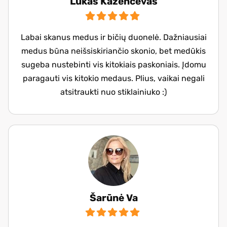
Lukas Kazencevas
Labai skanus medus ir bičių duonelė. Dažniausiai
medus būna neišsiskiriančio skonio, bet medūkis
sugeba nustebinti vis kitokiais paskoniais. Įdomu
paragauti vis kitokio medaus. Plius, vaikai negali
atsitraukti nuo stiklainiuko :)
Šarūnė Va