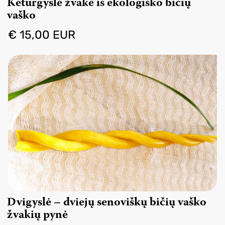
Keturgyslė žvakė iš ekologiško bičių
vaško
€ 15,00 EUR
Dvigyslė – dviejų senoviškų bičių vaško
žvakių pynė