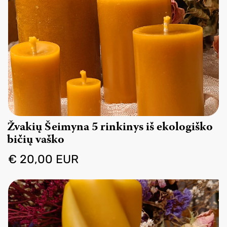
Žvakių Šeimyna 5 rinkinys iš ekologiško
bičių vaško
€ 20,00 EUR