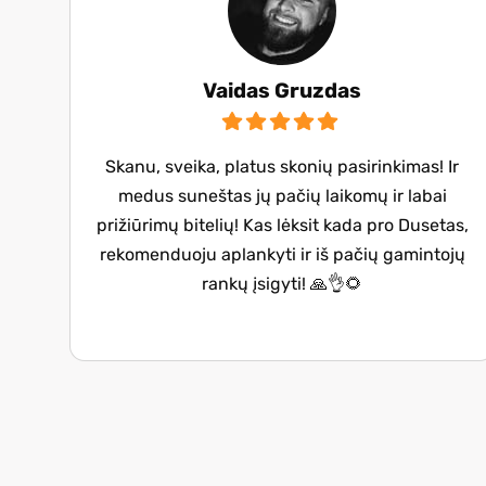
Vaidas Gruzdas
Skanu, sveika, platus skonių pasirinkimas! Ir
medus suneštas jų pačių laikomų ir labai
prižiūrimų bitelių! Kas lėksit kada pro Dusetas,
rekomenduoju aplankyti ir iš pačių gamintojų
rankų įsigyti! 🙏👌🌻