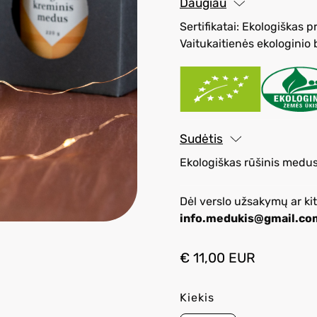
Daugiau
Sertifikatai: Ekologiška
Vaitukaitienės ekologinio
Sudėtis
Ekologiškas rūšinis medu
Dėl verslo užsakymų ar kit
info.medukis@gmail.co
€ 11,00 EUR
Kiekis