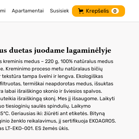
imi
Apartamentai
Susisiek
Krepšelis
0
us duetas juodame lagaminėlyje
kas kreminis medus – 220 g, 100% natūralus medus
oje. Kreminimo proceso metu natūralaus bičių
r tekstūra tampa švelni ir lengva. Ekologiškas
filtruotas, termiškai neapdorotas medus, išsuktas
a labai išraiškingo skonio ir šviesios spalvos.
uteikia išraiškingą skonį. Mes jį išsaugome. Laikyti
uo tiesioginių saulės spindulių. Laikymo
°C. Geriausias iki: žiūrėti ant etiketės. Bityną
inio ženklo reikalavimus, jį sertifikuoja EKOAGROS.
das LT-EKO-001. ES žemės ūkis.