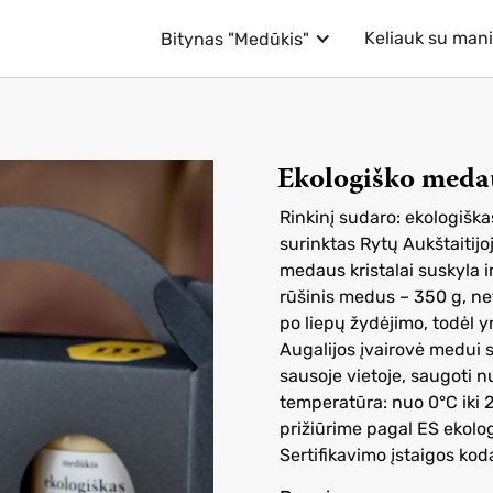
Keliauk su man
Bitynas "Medūkis"
Ekologiško meda
Rinkinį sudaro: ekologiš
surinktas Rytų Aukštaitij
medaus kristalai suskyla i
rūšinis medus – 350 g, ne
po liepų žydėjimo, todėl yr
Augalijos įvairovė medui s
sausoje vietoje, saugoti n
temperatūra: nuo 0°C iki 25
prižiūrime pagal ES ekolog
Sertifikavimo įstaigos ko