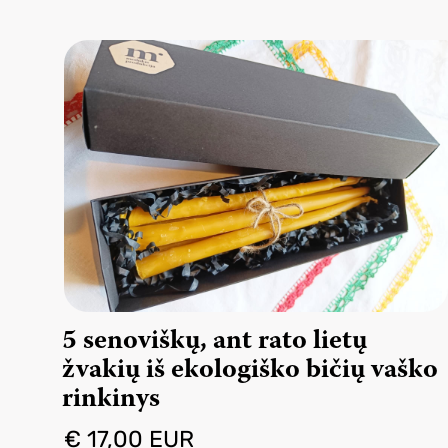
5 senoviškų, ant rato lietų
žvakių iš ekologiško bičių vaško
rinkinys
€ 17,00 EUR