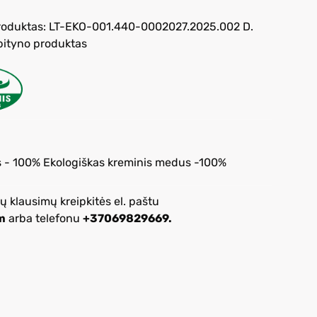
s produktas: LT-EKO-001.440-0002027.2025.002 D.
 bityno produktas
s - 100% Ekologiškas kreminis medus -100%
ų klausimų kreipkitės el. paštu
m
arba telefonu
+37069829669.