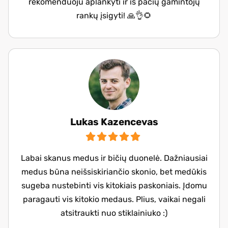
rekomenduoju aplankyti ir iš pačių gamintojų
rankų įsigyti! 🙏👌🌻
Lukas Kazencevas
Labai skanus medus ir bičių duonelė. Dažniausiai
medus būna neišsiskiriančio skonio, bet medūkis
sugeba nustebinti vis kitokiais paskoniais. Įdomu
paragauti vis kitokio medaus. Plius, vaikai negali
atsitraukti nuo stiklainiuko :)