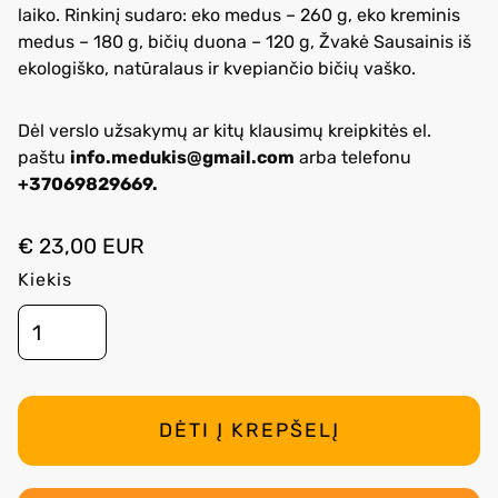
laiko. Rinkinį sudaro: eko medus – 260 g, eko kreminis
medus – 180 g, bičių duona – 120 g, Žvakė Sausainis iš
ekologiško, natūralaus ir kvepiančio bičių vaško.
Dėl verslo užsakymų ar kitų klausimų kreipkitės el.
paštu
info.medukis@gmail.com
arba telefonu
+37069829669.
€ 23,00 EUR
Kiekis