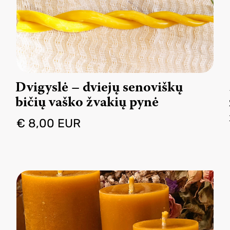
Dvigyslė – dviejų senoviškų
bičių vaško žvakių pynė
€ 8,00 EUR