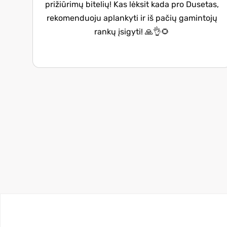
prižiūrimų bitelių! Kas lėksit kada pro Dusetas,
rekomenduoju aplankyti ir iš pačių gamintojų
rankų įsigyti! 🙏👌🌻