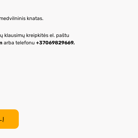
medvilninis knatas.
ų klausimų kreipkitės el. paštu
m
arba telefonu
+37069829669.