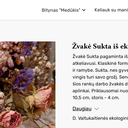
Keliauk su man
Bitynas "Medūkis"
Žvakė Sukta iš ek
Žvakė Sukta pagaminta iš e
atkeliavusi. Klasikinė for
ir ramybe. Sukta, nes gyve
vingis turi savo grožį. Sen
šios rankų darbo žvakės de
aplinkai. Priklausomai nuo 
10,5 cm, storis - 4 cm.
Daugiau
D. Vaitukaitienės ekologin