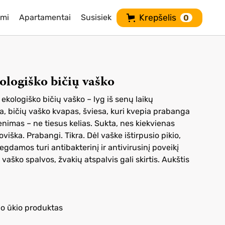
imi
Apartamentai
Susisiek
Krepšelis
0
ologiško bičių vaško
kologiško bičių vaško – lyg iš senų laikų
ma, bičių vaško kvapas, šviesa, kuri kvepia prabanga
nimas – ne tiesus kelias. Sukta, nes kiekvienas
oviška. Prabangi. Tikra. Dėl vaške ištirpusio pikio,
gdamos turi antibakterinį ir antivirusinį poveikį
vaško spalvos, žvakių atspalvis gali skirtis. Aukštis
io ūkio produktas